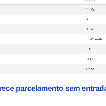
48 Mp
‎Sim
15W
3.349 mAh
6,1″
OLED
1 ano
erece parcelamento sem entrad