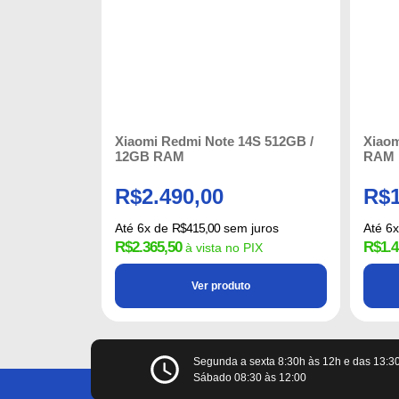
Xiaomi Redmi Note 14S 512GB /
Xiao
12GB RAM
RAM
R$
2.490,00
R$
Até
6
x de
R$
415,00
sem juros
Até
6
R$
2.365,50
R$
1.4
à vista no PIX
Ver produto
Segunda a sexta 8:30h às 12h e das 13:3
Sábado 08:30 às 12:00