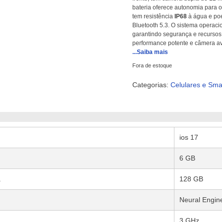
bateria oferece autonomia para o
tem resistência
IP68
à água e poe
Bluetooth 5.3. O sistema operaci
garantindo segurança e recursos
performance potente e câmera a
...Saiba mais
Fora de estoque
Categorias:
Celulares e Sm
‎ios 17
6 GB
a
‎128 GB
‎Neural Engin
‎3 GHz