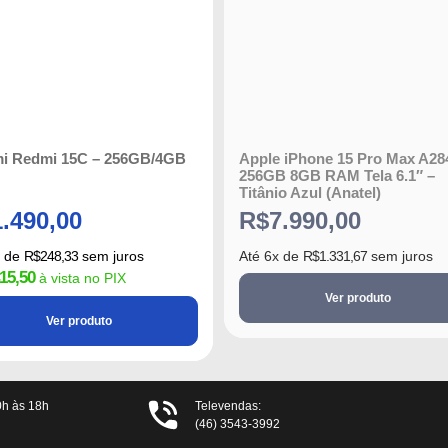
mi Redmi 15C – 256GB/4GB
Apple iPhone 15 Pro Max A28
256GB 8GB RAM Tela 6.1″ –
Titânio Azul (Anatel)
1.490,00
R$
7.990,00
x de
R$
248,33
sem juros
Até
6
x de
R$
1.331,67
sem juros
15,50
à vista no PIX
Ver produto
Ver produto
0h às 18h
Televendas:
(46) 3543-3992