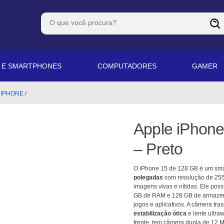
S E SMARTPHONES
COMPUTADORES
GAMER
/
IPHONE
/
Apple iPhon
– Preto
O iPhone 15 de 128 GB é um sm
polegadas
com resolução de 2556
imagens vivas e nítidas. Ele pos
GB de RAM e 128 GB de armazena
jogos e aplicativos. A câmera tra
estabilização ótica
e lente ultra
frente, tem câmera dupla de 12 M