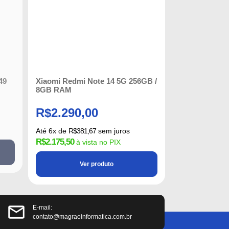
49
Xiaomi Redmi Note 14 5G 256GB /
8GB RAM
R$
2.290,00
Até
6
x de
R$
381,67
sem juros
R$
2.175,50
à vista no PIX
Ver produto
E-mail:
contato@magraoinformatica.com.br