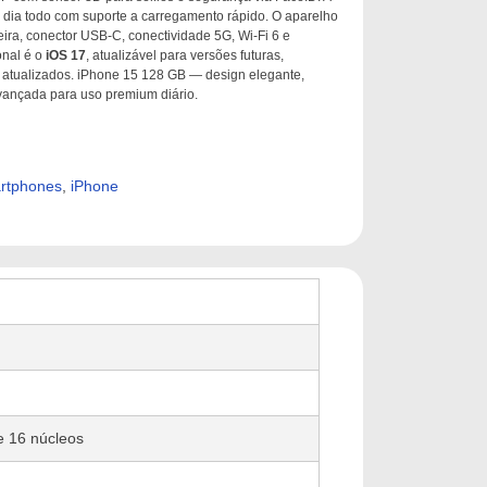
 dia todo com suporte a carregamento rápido. O aparelho
ira, conector USB-C, conectividade 5G, Wi-Fi 6 e
onal é o
iOS 17
, atualizável para versões futuras,
 atualizados. iPhone 15 128 GB — design elegante,
vançada para uso premium diário.
artphones
,
iPhone
e 16 núcleos