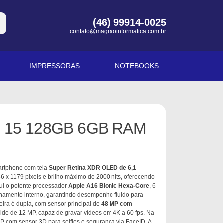
(46) 99914-0025
contato@magraoinformatica.com.br
IMPRESSORAS
NOTEBOOKS
e 15 128GB 6GB RAM
artphone com tela
Super Retina XDR OLED de 6,1
 x 1179 pixels e brilho máximo de 2000 nits, oferecendo
sui o potente processador
Apple A16 Bionic Hexa-Core
, 6
mento interno, garantindo desempenho fluido para
seira é dupla, com sensor principal de
48 MP com
wide de 12 MP, capaz de gravar vídeos em 4K a 60 fps. Na
P com sensor 3D para selfies e segurança via FaceID. A