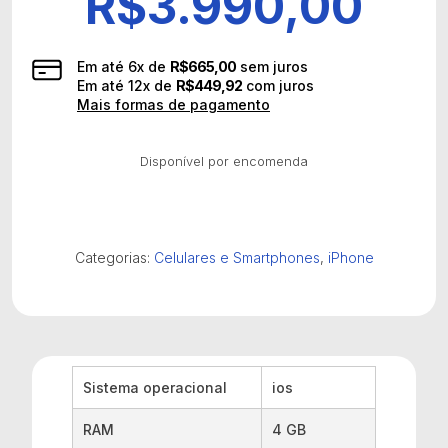
R$
3.990,00
Em até
6
x de
R$
665,00
sem juros
Em até
12
x de
R$
449,92
com juros
Mais formas de pagamento
Disponível por encomenda
Categorias:
Celulares e Smartphones
,
iPhone
Sistema operacional
‎ios
RAM
‎4 GB