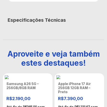
Especificações Técnicas
Aproveite e veja também
estes destaques!
Samsung A26 5G –
Apple iPhone 17 Air
256GB/8GB RAM
256GB 12GB RAM –
Preto
R$
2.190,00
R$
7.390,00
Até
6
x de
R$
365,00
sem
Até
6
x de
R$
1.231,67
sem