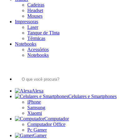
Cadeiras
Headset
Mouses
Impressoras
Laser
Tanque de TInta
Térmicas
Notebooks
Acessórios
Notebooks
Alexa
Celulares e Smartphones
iPhone
Samsung
Xiaomi
Computador
Computador Office
Pc Gamer
Gamer