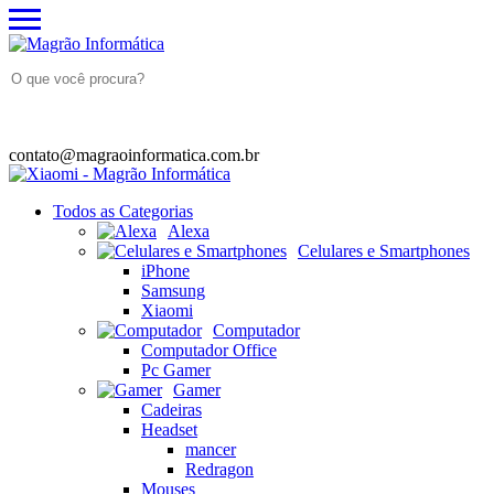
(46) 99914-0025
contato@magraoinformatica.com.br
Todos as Categorias
Alexa
Celulares e Smartphones
iPhone
Samsung
Xiaomi
Computador
Computador Office
Pc Gamer
Gamer
Cadeiras
Headset
mancer
Redragon
Mouses