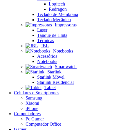
Logitech
Redragon
Teclado de Membrana
Teclado Mecânico
Impressoras
Laser
Tanque de TInta
Térmicas
JBL
Notebooks
Acessórios
Notebooks
Smartwatch
Starlink
Starlink Móvel
Starlink Residencial
Tablet
Celulares e Smartphones
Samsung
Xiaomi
iPhone
Computadores
Pc Gamer
Computador Office
Gamer