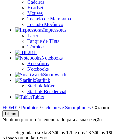
Cadeiras
Headset
Mouses
Teclado de Membrana
Teclado Mecânico
Impressoras
Laser
Tanque de TInta
Térmicas
JBL
Notebooks
Acessórios
Notebooks
Smartwatch
Starlink
Starlink Móvel
Starlink Residencial
Tablet
HOME
/
Produtos
/
Celulares e Smartphones
/
Xiaomi
Filtros
Nenhum produto foi encontrado para a sua seleção.
Segunda a sexta 8:30h às 12h e das 13:30h às 18h
Sábado 08:30 às 12:00