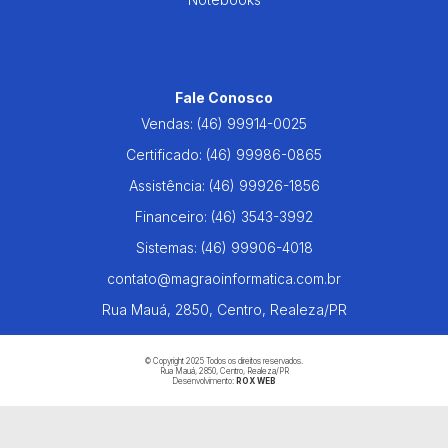
Fale Conosco
Vendas:
(46) 99914-0025
Certificado:
(46) 99986-0865
Assistência:
(46) 99926-1856
Financeiro:
(46) 3543-3992
Sistemas:
(46) 99906-4018
contato@magraoinformatica.com.br
Rua Mauá, 2850, Centro, Realeza/PR
© Copyright 2025 Todos os direitos reservados.
Rua Mauá, 2850, Centro, Realeza/PR
Desenvolvimento:
ROX WEB