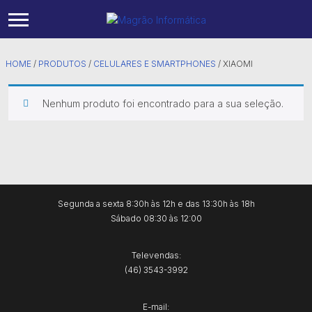
iPhone
Computador Office
Cadeiras
Laser
Acessórios
Starlink Móvel
HOME
/
PRODUTOS
/
CELULARES E SMARTPHONES
/
XIAOMI
Samsung
Pc Gamer
Headset
Tanque de TInta
Notebooks
Starlink Residencial
Nenhum produto foi encontrado para a sua seleção.
Xiaomi
Mouses
Térmicas
Teclado de Membrana
Teclado Mecânico
Segunda a sexta 8:30h às 12h e das 13:30h às 18h
Sábado 08:30 às 12:00
Televendas:
(46) 3543-3992
E-mail: