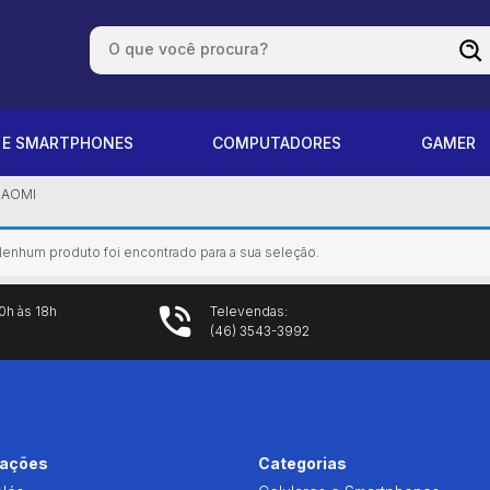
S E SMARTPHONES
COMPUTADORES
GAMER
IAOMI
enhum produto foi encontrado para a sua seleção.
0h às 18h
Televendas:
(46) 3543-3992
mações
Categorias