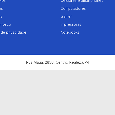
Nós
Celulares e Smartphones
os
Computadores
os
Gamer
onosco
Impressoras
a de privacidade
Notebooks
Rua Mauá, 2850, Centro, Realeza/PR