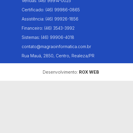
Vendas:
(46) 99914-0025
Certificado:
(46) 99986-0865
Assistência:
(46) 99926-1856
Financeiro:
(46) 3543-3992
Sistemas:
(46) 99906-4018
contato@magraoinformatica.com.br
Rua Mauá, 2850, Centro, Realeza/PR
Desenvolvimento:
ROX WEB