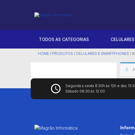
iPhone
Computador Office
Cadeiras
Laser
Acessórios
Starlink Móvel
Samsung
Pc Gamer
Headset
Tanque de TInta
Notebooks
Starlink Residencial
TODOS AS CATEGORIAS
CELULARE
Xiaomi
Mouses
Térmicas
HOME
/
PRODUTOS
/
CELULARES E SMARTPHONES
/
X
Teclado de Membrana
N
Teclado Mecânico
Segunda a sexta 8:30h às 12h e das 13:3
Sábado 08:30 às 12:00
Infor