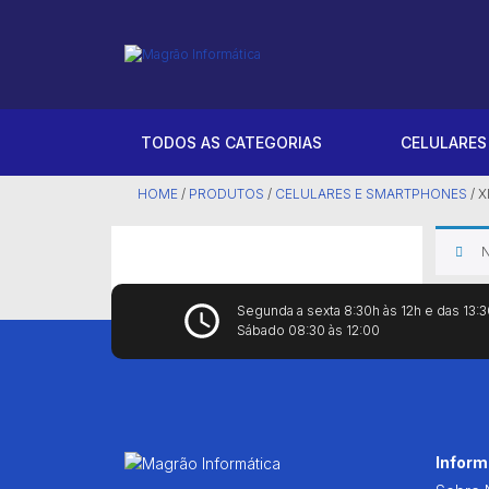
iPhone
Computador Office
Cadeiras
Laser
Acessórios
Starlink Móvel
Samsung
Pc Gamer
Headset
Tanque de TInta
Notebooks
Starlink Residencial
TODOS AS CATEGORIAS
CELULARE
Xiaomi
Mouses
Térmicas
HOME
/
PRODUTOS
/
CELULARES E SMARTPHONES
/
X
Teclado de Membrana
N
Teclado Mecânico
Segunda a sexta 8:30h às 12h e das 13:3
Sábado 08:30 às 12:00
Infor