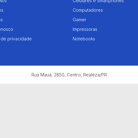
Nós
Celulares e Smartphones
os
Computadores
os
Gamer
onosco
Impressoras
a de privacidade
Notebooks
Rua Mauá, 2850, Centro, Realeza/PR