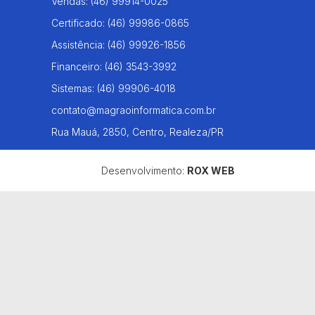
Vendas:
(46) 99914-0025
Certificado:
(46) 99986-0865
Assistência:
(46) 99926-1856
Financeiro:
(46) 3543-3992
Sistemas:
(46) 99906-4018
contato@magraoinformatica.com.br
Rua Mauá, 2850, Centro, Realeza/PR
Desenvolvimento:
ROX WEB