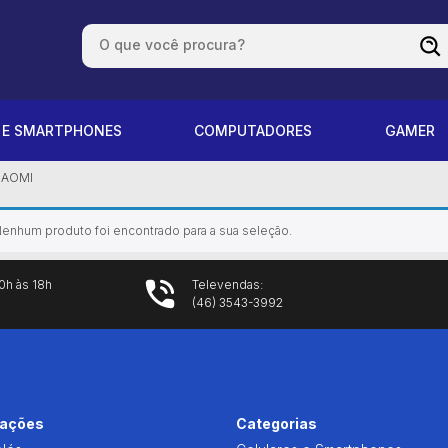
S E SMARTPHONES
COMPUTADORES
GAMER
IAOMI
enhum produto foi encontrado para a sua seleção.
0h às 18h
Televendas:
(46) 3543-3992
mações
Categorias